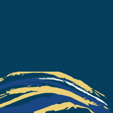
drôle d'hôtel où chaque nouv
étage est à un niveau encore 
dessus du précédent !
Réserver avec
Samedi 26 Septembre
19:19
Même le bon sens
n'est pas dans le titre
La dernière comédie en date 
La Bande du Shalala ! Succ
2026
Une plongée en apnée dans l
abîmes de la mise en abysse.
Réserver avec