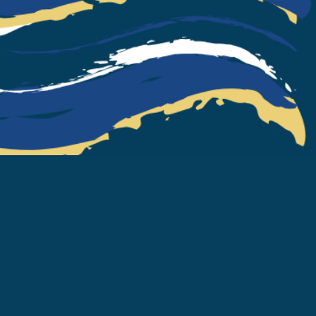
21:21
Un Hôtel Particulier
La Bande du Shalala au comp
vous perd dans les escaliers d
drôle d'hôtel où chaque nouv
étage est à un niveau encore 
dessus du précédent !
Réserver avec
Mercredi 30 Septembre
20:20
Impro Made In Bis
L'Équipe Bis pose ses valises 
les mercredis au Shalala, pour
soirée entièrement improvisée